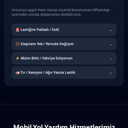
Arızanıza uygun hazır mesajı seçerek konumunuzu WhatsApp
üzerinden anında ekiplerimize iletebilirsiniz:
🚨 Lastiğim Patladı / İndi
→
🛞 Stepnem Yok / Yerinde Değişim
→
⚡ Aküm Bitti / Takviye İstiyorum
→
🚛 Tır / Kamyon / Ağır Vasıta Lastik
→
Mobil Yol Yardım Hizmetlerimiz