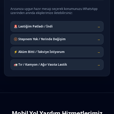
Arızanıza uygun hazır mesajı seçerek konumunuzu WhatsApp
üzerinden anında ekiplerimize iletebilirsiniz:
🚨 Lastiğim Patladı / İndi
→
🛞 Stepnem Yok / Yerinde Değişim
→
⚡ Aküm Bitti / Takviye İstiyorum
→
🚛 Tır / Kamyon / Ağır Vasıta Lastik
→
Mobil Yol Yardım Hizmetlerimiz