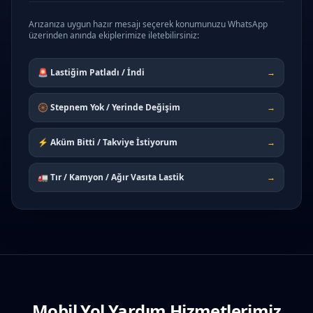
Arızanıza uygun hazır mesajı seçerek konumunuzu WhatsApp
üzerinden anında ekiplerimize iletebilirsiniz:
🚨 Lastiğim Patladı / İndi
→
🛞 Stepnem Yok / Yerinde Değişim
→
⚡ Aküm Bitti / Takviye İstiyorum
→
🚛 Tır / Kamyon / Ağır Vasıta Lastik
→
Mobil Yol Yardım Hizmetlerimiz