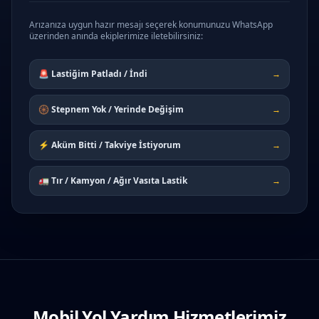
Arızanıza uygun hazır mesajı seçerek konumunuzu WhatsApp
üzerinden anında ekiplerimize iletebilirsiniz:
🚨 Lastiğim Patladı / İndi
→
🛞 Stepnem Yok / Yerinde Değişim
→
⚡ Aküm Bitti / Takviye İstiyorum
→
🚛 Tır / Kamyon / Ağır Vasıta Lastik
→
Mobil Yol Yardım Hizmetlerimiz