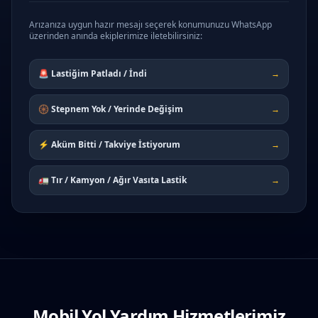
Arızanıza uygun hazır mesajı seçerek konumunuzu WhatsApp
üzerinden anında ekiplerimize iletebilirsiniz:
🚨 Lastiğim Patladı / İndi
→
🛞 Stepnem Yok / Yerinde Değişim
→
⚡ Aküm Bitti / Takviye İstiyorum
→
🚛 Tır / Kamyon / Ağır Vasıta Lastik
→
Mobil Yol Yardım Hizmetlerimiz