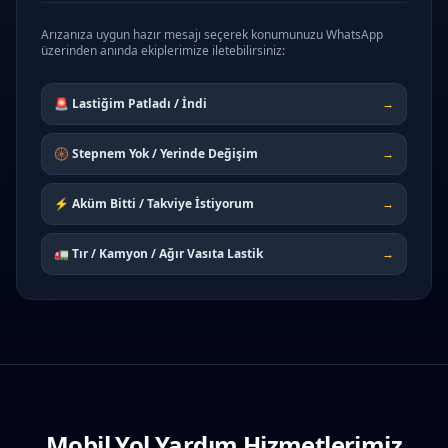
Arızanıza uygun hazır mesajı seçerek konumunuzu WhatsApp
üzerinden anında ekiplerimize iletebilirsiniz:
🚨 Lastiğim Patladı / İndi
→
🛞 Stepnem Yok / Yerinde Değişim
→
⚡ Aküm Bitti / Takviye İstiyorum
→
🚛 Tır / Kamyon / Ağır Vasıta Lastik
→
Mobil Yol Yardım Hizmetlerimiz