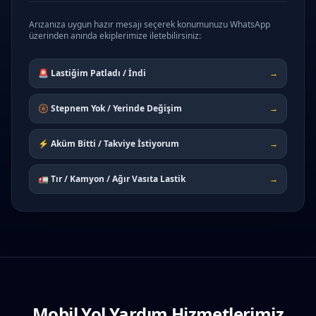
Arızanıza uygun hazır mesajı seçerek konumunuzu WhatsApp
üzerinden anında ekiplerimize iletebilirsiniz:
🚨 Lastiğim Patladı / İndi
→
🛞 Stepnem Yok / Yerinde Değişim
→
⚡ Aküm Bitti / Takviye İstiyorum
→
🚛 Tır / Kamyon / Ağır Vasıta Lastik
→
Mobil Yol Yardım Hizmetlerimiz