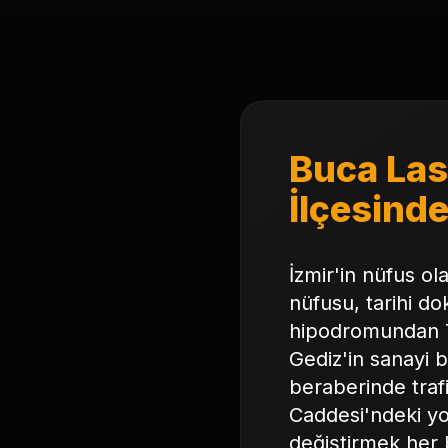
Buca Last
İlçesind
İzmir'in nüfus ol
nüfusu, tarihi dok
hipodromundan T
Gediz'in sanayi 
beraberinde trafi
Caddesi'ndeki yoğ
değiştirmek her b