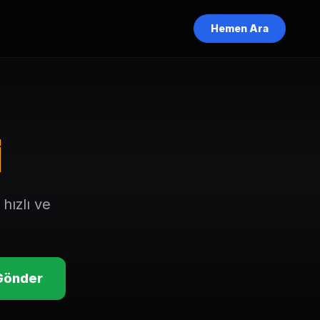
Hemen Ara
i
hızlı ve
Gönder