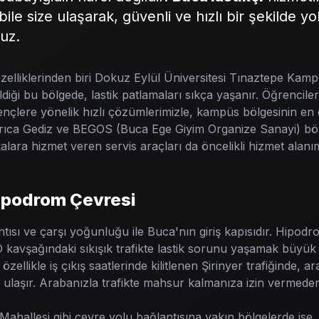
 bile size ulaşarak, güvenli ve hızlı bir şekilde
uz.
elliklerinden biri Dokuz Eylül Üniversitesi Tınaztepe Kamp
ldiği bu bölgede, lastik patlamaları sıkça yaşanır. Öğrencil
gençlere yönelik hızlı çözümlerimizle, kampüs bölgesinin en 
 Ayrıca Gediz ve BEGOS (Buca Ege Giyim Organize Sanayi) bölg
kalara hizmet veren servis araçları da öncelikli hizmet alanı
Hipodrom Çevresi
ntısı ve çarşı yoğunluğu ile Buca'nın giriş kapısıdır. Hipod
kavşağındaki sıkışık trafikte lastik sorunu yaşamak büyük b
özellikle iş çıkış saatlerinde kilitlenen Şirinyer trafiğinde, a
ne ulaşır. Arabanızla trafikte mahsur kalmanıza izin vermed
Mahallesi gibi çevre yolu bağlantısına yakın bölgelerde is