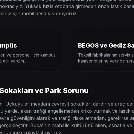
noktasıyız. Yüksek hızla otobana girmeden önce lastik bası
anız için mobil destek sunuyoruz.
ampüs
BEGOS ve Gediz S
eri ve personeli için kampüs
Tekstil fabrikalarının servis 
 acil yardım.
kamyonetlerine yerinde serv
 Sokakları ve Park Sorunu
l, Üçkuyular meydanı çevresi) sokakları dardır ve araç pa
uğu yerde, akan trafiği engellemeden kriko vurmak ve lastik d
çevre güvenliğini alarak ve trafiği riske atmadan, gerekirse 
erçekleştirir. Buca'nın mahalle kültürünü bilen, esnafla ve ha
sli anınızı kolaylaştırıyoruz.