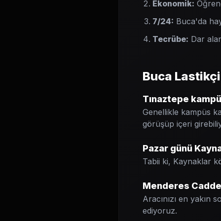
Ekonomik:
Öğrenci
7/24:
Buca'da hay
Tecrübe:
Dar alan
Buca Lastikç
Tınaztepe kampüs 
Genellikle kampüs ka
görüşüp içeri girebili
Pazar günü Kaynak
Tabii ki, Kaynaklar 
Menderes Caddesi
Aracınızı en yakın 
ediyoruz.