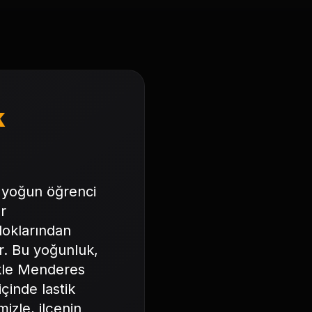
k
, yoğun öğrenci
er
oklarından
r. Bu yoğunluk,
likle Menderes
çinde lastik
izle, ilçenin