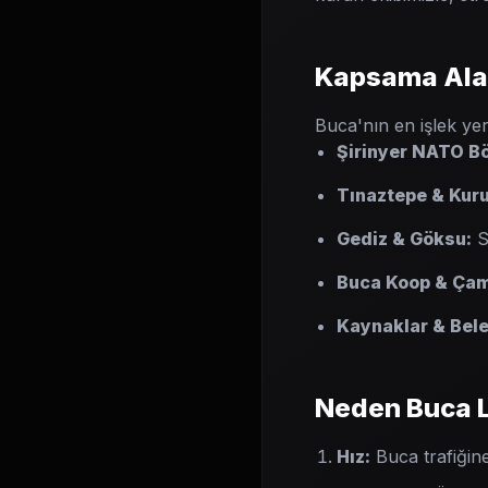
Kapsama Ala
Buca'nın en işlek yer
Şirinyer NATO Bö
Tınaztepe & Kur
Gediz & Göksu:
Sa
Buca Koop & Çam
Kaynaklar & Bele
Neden Buca L
Hız:
Buca trafiğine