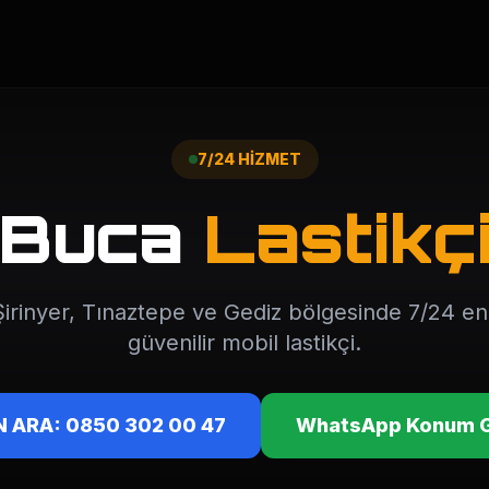
7/24 HİZMET
Buca
Lastikç
Şirinyer, Tınaztepe ve Gediz bölgesinde 7/24 en 
güvenilir mobil lastikçi.
 ARA: 0850 302 00 47
WhatsApp Konum 