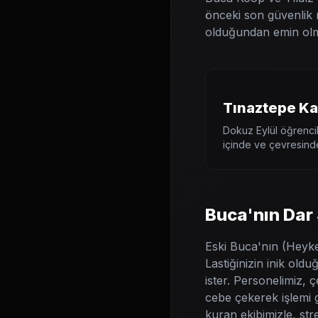
önceki son güvenlik 
olduğundan emin olm
Tınaztepe K
Dokuz Eylül öğrencil
içinde ve çevresinde
Buca'nın Dar
Eski Buca'nın (Heyke
Lastiğinizin inik old
ister. Personelimiz, 
cebe çekerek işlemi g
kuran ekibimizle, stre