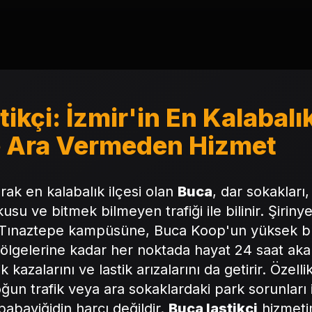
ikçi: İzmir'in En Kalabalı
e Ara Vermeden Hizmet
arak en kalabalık ilçesi olan
Buca
, dar sokakları
usu ve bitmek bilmeyen trafiği ile bilinir. Şiriny
ınaztepe kampüsüne, Buca Koop'un yüksek bl
bölgelerine kadar her noktada hayat 24 saat aka
k kazalarını ve lastik arızalarını da getirir. Özel
un trafik veya ara sokaklardaki park sorunları i
abayiğidin harcı değildir.
Buca lastikçi
hizmetim