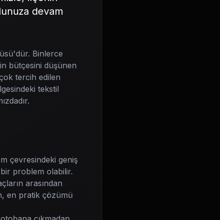
 yolunuza devam
üsü'dür. Binlerce
erin bütçesini düşünen
çok tercih edilen
esindeki tekstil
mızdadır.
rom çevresindeki geniş
ir problem olabilir.
raçların arasından
en, en pratik çözümü
e, otobana çıkmadan