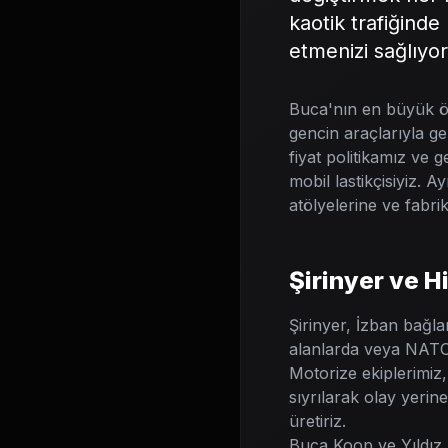
kaotik trafiğinde
etmenizi sağlıyor
Buca'nın en büyük öz
gencin araçlarıyla ge
fiyat politikamız ve 
mobil lastikçisiyiz.
atölyelerine ve fabri
Şirinyer ve 
Şirinyer, İzban bağla
alanlarda veya NATO 
Motorize ekiplerimiz, 
sıyrılarak olay yeri
üretiriz.
Buca Koop ve Yıldız 