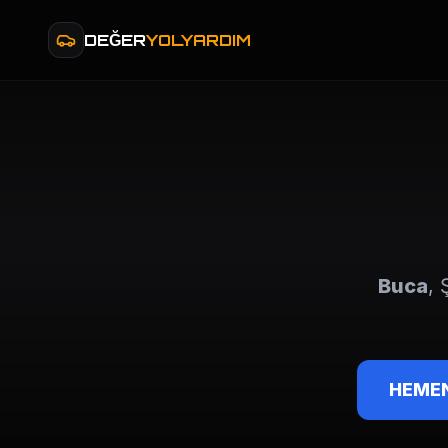
DEĞER
YOLYARDIM
Buca
, 
HEMEN