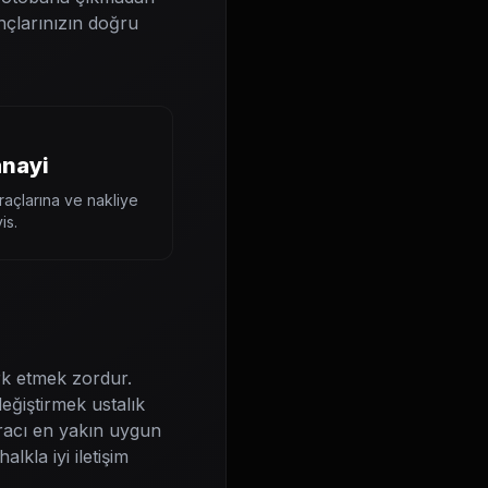
nçlarınızın doğru
anayi
araçlarına ve nakliye
is.
rk etmek zordur.
eğiştirmek ustalık
aracı en yakın uygun
lkla iyi iletişim