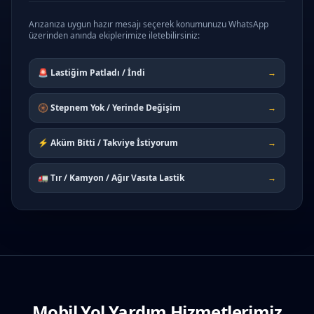
Arızanıza uygun hazır mesajı seçerek konumunuzu WhatsApp
üzerinden anında ekiplerimize iletebilirsiniz:
🚨 Lastiğim Patladı / İndi
→
🛞 Stepnem Yok / Yerinde Değişim
→
⚡ Aküm Bitti / Takviye İstiyorum
→
🚛 Tır / Kamyon / Ağır Vasıta Lastik
→
Mobil Yol Yardım Hizmetlerimiz