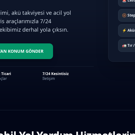
🚨 Last
imi, akü takviyesi ve acil yol
🛞 Ste
is araçlarımızla 7/24
kibimiz derhal yola çıksın.
⚡ Aküm
🚛 Tır 
TAN KONUM GÖNDER
 Ticari
7/24 Kesintisiz
çlar
İletişim