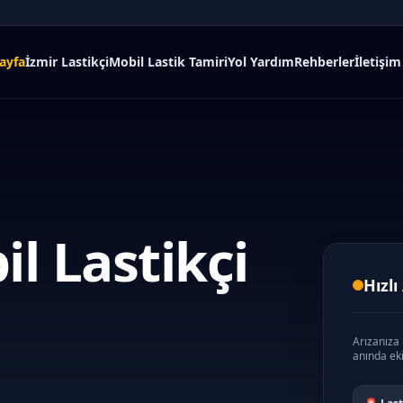
ayfa
İzmir Lastikçi
Mobil Lastik Tamiri
Yol Yardım
Rehberler
İletişim
l Lastikçi
Hızlı
Arızanıza
anında eki