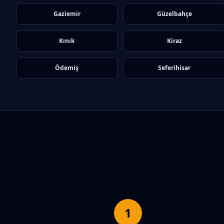
Gaziemir
Güzelbahçe
Kınık
Kiraz
Ödemiş
Seferihisar
1