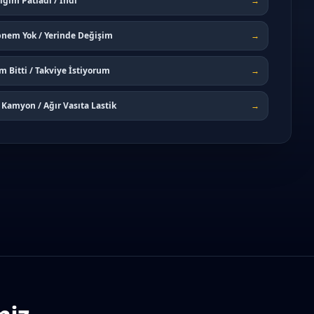
iğim Patladı / İndi
→
pnem Yok / Yerinde Değişim
→
 Bitti / Takviye İstiyorum
→
/ Kamyon / Ağır Vasıta Lastik
→