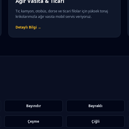
Ağır Vasıta & Ticari
Tır, kamyon, otobüs, dorse ve ticari filolar için yüksek tonaj
krikolarımızla ağır vasıta mobil servis veriyoruz.
Detaylı Bilgi →
Bayındır
Bayraklı
Çeşme
Çiğli