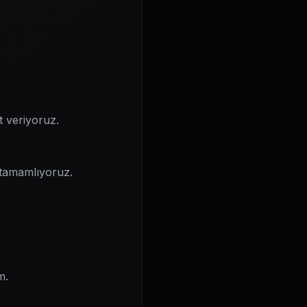
t veriyoruz.
i tamamlıyoruz.
m.