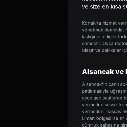
ve size en kısa 
Konak'ta hizmet verm
yönetmek demektir. K
lastiğinin indiğini fa
demektir. Oysa motoriz
ulaşır ve dakikalar iç
Alsancak ve 
Alsancak'ın canlı so
patlamasıyla uğraşma
gece geç saatlerde bi
vermeden sessiz kompr
vermeden, hassas eki
Liman bölgesi ise tır
gümrük sahasına girme