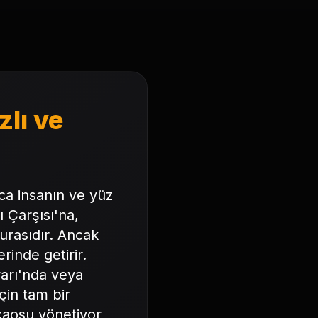
zlı ve
rca insanın ve yüz
 Çarşısı'na,
burasıdır. Ancak
rinde getirir.
varı'nda veya
çin tam bir
kaosu yönetiyor