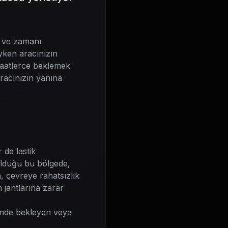
i ve zamanı
yken aracınızın
e saatlerce beklemek
 aracınızın yanına
de lastik
olduğu bu bölgede,
, çevreye rahatsızlık
 jantlarına zarar
şinde bekleyen veya