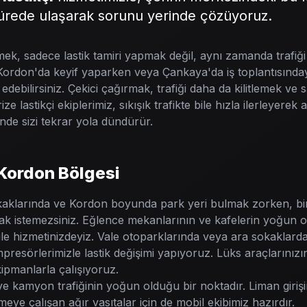
sürede ulaşarak sorunu yerinde çözüyoruz.
ek, sadece lastik tamiri yapmak değil, aynı zamanda trafiğ
ordon'da keyif yaparken veya Çankaya'da iş toplantısında
rk edebilirsiniz. Çekici çağırmak, trafiği daha da kilitlemek v
e lastikçi ekiplerimiz, sıkışık trafikte bile hızla ilerleyerek
inde sizi tekrar yola dündürür.
Kordon Bölgesi
kaklarında ve Kordon boyunda park yeri bulmak zorken, bir 
k istemezsiniz. Eğlence mekanlarının ve kafelerin yoğun 
le hizmetinizdeyiz. Vale otoparklarında veya ara sokaklarda
esörlerimizle lastik değişimi yapıyoruz. Lüks araçlarınızın
pmanlarla çalışıyoruz.
 ve kamyon trafiğinin yoğun olduğu bir noktadır. Liman giri
ye çalışan ağır vasıtalar için de mobil ekibimiz hazırdır.