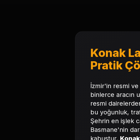
Konak Las
Pratik Ç
İzmir'in resmi ve
binlerce aracın 
resmi dairelerden
bu yoğunluk, traf
Şehrin en işlek 
Basmane'nin dar 
kabustur.
Konak 