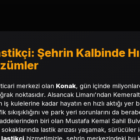
tikçi: Şehrin Kalbinde Hı
özümler
 ticari merkezi olan
Konak
, gün içinde milyonla
uğrak noktasıdır. Alsancak Limanı'ndan Kemeraltı
 iş kulelerine kadar hayatın en hızlı aktığı yer 
ik sıkışıklığını ve park yeri sorunlarını da berabe
caddelerinden biri olan Mustafa Kemal Sahil Bul
sokaklarında lastik arızası yaşamak, sürücüler i
lastikçi
hizmetimizle, şehrin merkezindeki bu 