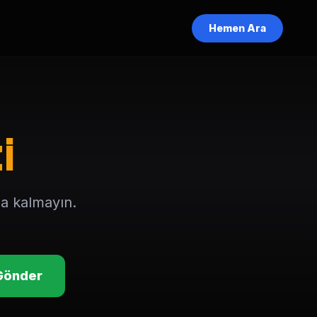
Hemen Ara
i
a kalmayın.
Gönder