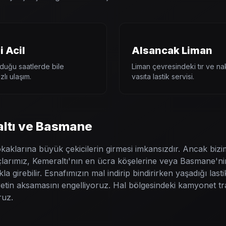
 Acil
Alsancak Liman
duğu saatlerde bile
Liman çevresindeki tır ve nak
zlı ulaşım.
vasıta lastik servisi.
altı ve Basmane
okaklarına büyük çekicilerin girmesi imkansızdır. Ancak biz
çlarımız, Kemeraltı'nın en ücra köşelerine veya Basmane'nin
la girebilir. Esnafımızın mal indirip bindirirken yaşadığı las
etin aksamasını engelliyoruz. Hal bölgesindeki kamyonet tra
ruz.