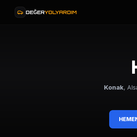
DEĞER
YOLYARDIM
Konak
, Al
HEMEN