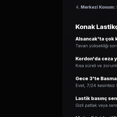
Merkezi Konum:
Ş
Konak Lastik
Alsancak'ta çok k
Tavan yüksekliği sor
Kordon'da ceza ye
Kısa süreli ve zorunl
Gece 3'te Basman
Evet, 7/24 kesintisiz
Lastik basınç sen
Gizli patlak veya sens