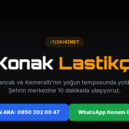
7/24 HİZMET
Konak
Lastikç
sancak ve Kemeraltı'nın yoğun temposunda yold
Şehrin merkezine 10 dakikada ulaşıyoruz.
 ARA: 0850 302 00 47
WhatsApp Konum 