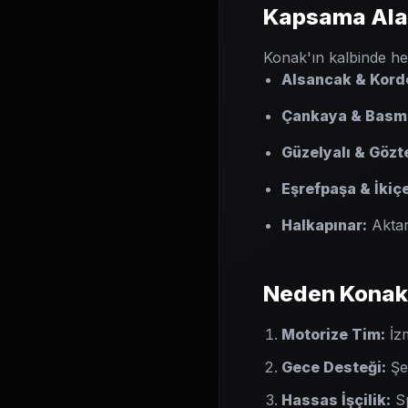
Kapsama Ala
Konak'ın kalbinde he
Alsancak & Kord
Çankaya & Basm
Güzelyalı & Gözt
Eşrefpaşa & İkiç
Halkapınar:
Aktar
Neden Konak 
Motorize Tim:
İzm
Gece Desteği:
Şeh
Hassas İşçilik:
Sp