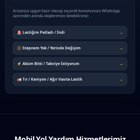
Arızanıza uygun hazır mesajı seçerek konumunuzu WhatsApp
üzerinden anında ekiplerimize iletebilirsiniz:
🚨 Lastiğim Patladı / İndi
→
🛞 Stepnem Yok / Yerinde Değişim
→
⚡ Aküm Bitti / Takviye İstiyorum
→
🚛 Tır / Kamyon / Ağır Vasıta Lastik
→
Mobil Yol Yardım Hizmetlerimiz