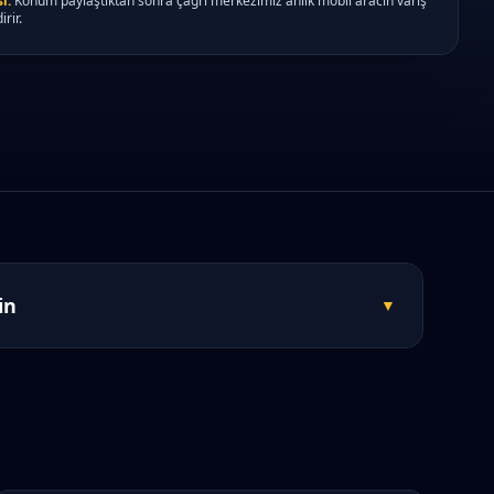
i:
Konum paylaştıktan sonra çağrı merkezimiz anlık mobil aracın varış
irir.
in
▼