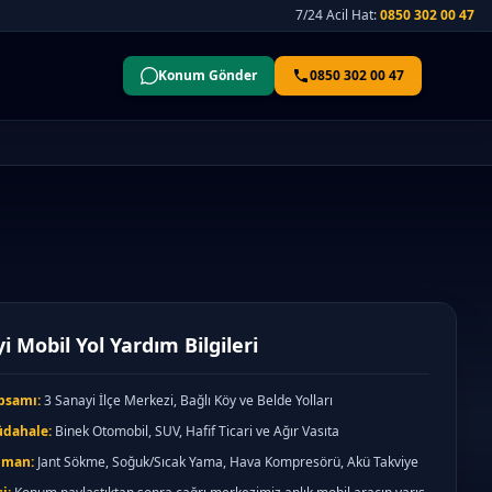
7/24 Acil Hat:
0850 302 00 47
Konum Gönder
0850 302 00 47
i Mobil Yol Yardım Bilgileri
psamı:
3 Sanayi İlçe Merkezi, Bağlı Köy ve Belde Yolları
üdahale:
Binek Otomobil, SUV, Hafif Ticari ve Ağır Vasıta
pman:
Jant Sökme, Soğuk/Sıcak Yama, Hava Kompresörü, Akü Takviye