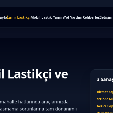
ayfa
İzmir Lastikçi
Mobil Lastik Tamiri
Yol Yardım
Rehberler
İletişim
l Lastikçi ve
3 Sanay
Hizmet Ka
Yerinde M
 mahalle hatlarında araçlarınızda
Gezici Eki
 basmama sorunlarına tam donanımlı