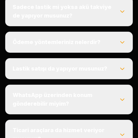
Sadece lastik mi yoksa akü takviye
de yapıyor musunuz?
Ödeme yöntemleriniz nelerdir?
Lastik satışı da yapıyor musunuz?
WhatsApp üzerinden konum
gönderebilir miyim?
Ticari araçlara da hizmet veriyor