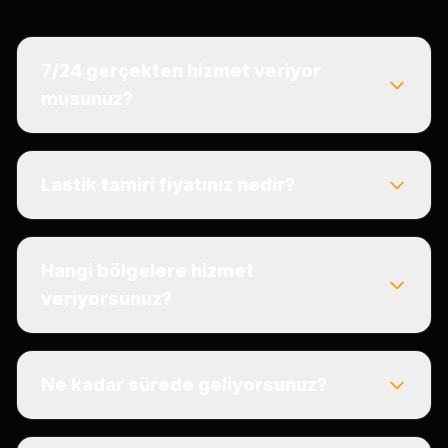
7/24 gerçekten hizmet veriyor
musunuz?
Lastik tamiri fiyatınız nedir?
Hangi bölgelere hizmet
veriyorsunuz?
Ne kadar sürede geliyorsunuz?