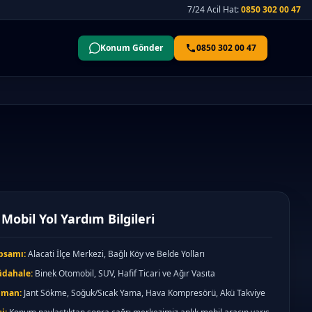
7/24 Acil Hat:
0850 302 00 47
Konum Gönder
0850 302 00 47
 Mobil Yol Yardım Bilgileri
psamı:
Alacati İlçe Merkezi, Bağlı Köy ve Belde Yolları
üdahale:
Binek Otomobil, SUV, Hafif Ticari ve Ağır Vasıta
pman:
Jant Sökme, Soğuk/Sıcak Yama, Hava Kompresörü, Akü Takviye