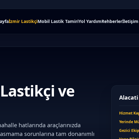
ayfa
İzmir Lastikçi
Mobil Lastik Tamiri
Yol Yardım
Rehberler
İletişim
Lastikçi ve
Alacati
Hizmet Ka
Yerinde M
ahalle hatlarında araçlarınızda
Gezici Eki
 basmama sorunlarına tam donanımlı