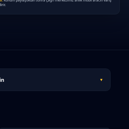
i:
Konum paylaştıktan sonra çağrı merkezimiz anlık mobil aracın varış
irir.
in
▼