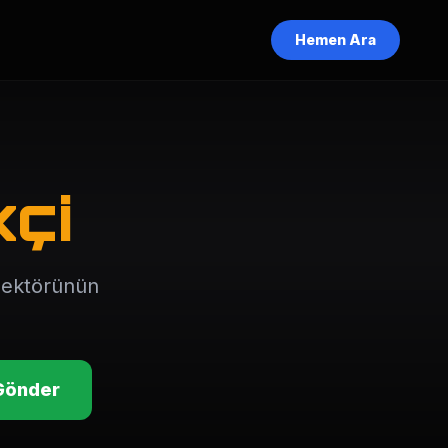
Hemen Ara
kçi
 sektörünün
Gönder