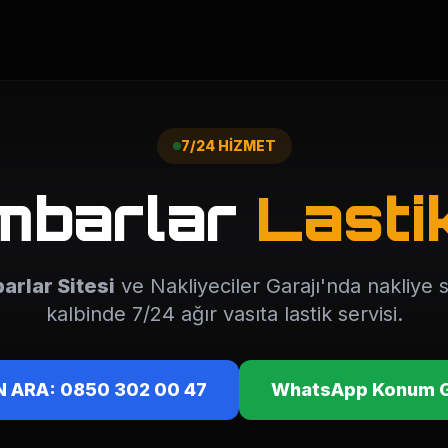
7/24 HİZMET
mbarlar
Lasti
arlar Sitesi
ve Nakliyeciler Garajı'nda nakliye
kalbinde 7/24 ağır vasıta lastik servisi.
 ARA: 0850 302 00 47
WhatsApp Konum 