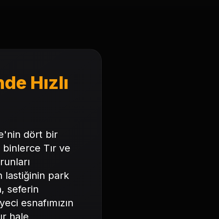
nde Hızlı
e'nin dört bir
binlerce Tır ve
runları
 lastiğinin park
, seferin
iyeci esnafımızın
ır hale