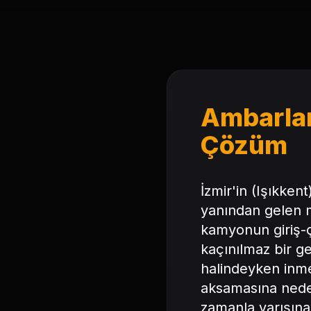
Ambarlar 
Çözüm
İzmir'in (Işıkken
yanından gelen m
kamyonun giriş-çı
kaçınılmaz bir ge
halindeyken inmes
aksamasına neden
zamanla yarışına 