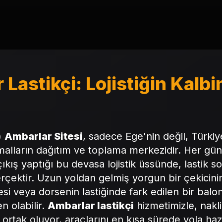
Lastikçi: Lojistiğin Kalbi
t)
Ambarlar Sitesi
, sadece Ege'nin değil, Türkiy
alların dağıtım ve toplama merkezidir. Her gün 
kış yaptığı bu devasa lojistik üssünde, lastik so
rçektir. Uzun yoldan gelmiş yorgun bir çekicinin
i veya dorsenin lastiğinde fark edilen bir balon
 olabilir.
Ambarlar lastikçi
hizmetimizle, nakl
ortak oluyor, araçlarını en kısa sürede yola haz