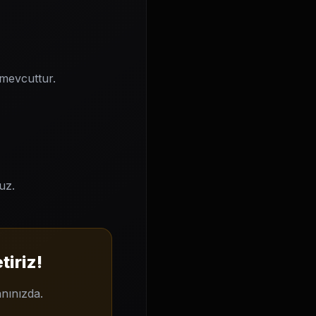
 mevcuttur.
uz.
tiriz!
nınızda.