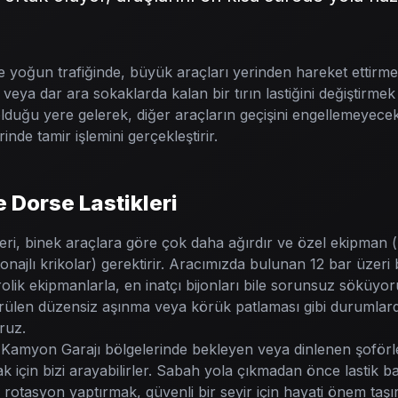
e yoğun trafiğinde, büyük araçları yerinden hareket ettirme
ya dar ara sokaklarda kalan bir tırın lastiğini değiştirmek u
olduğu yere gelerek, diğer araçların geçişini engellemeyecek
rinde tamir işlemini gerçekleştirir.
e Dorse Lastikleri
leri, binek araçlara göre çok daha ağırdır ve özel ekipman 
onajlı krikolar) gerektirir. Aracımızda bulunan 12 bar üzeri
lik ekipmanlarla, en inatçı bijonları bile sorunsuz söküyor
görülen düzensiz aşınma veya körük patlaması gibi durumlar
ruz.
e Kamyon Garajı bölgelerinde bekleyen veya dinlenen şoförle
ak için bizi arayabilirler. Sabah yola çıkmadan önce lastik ba
 rotasyon yaptırmak, güvenli bir seyir için hayati önem taşır