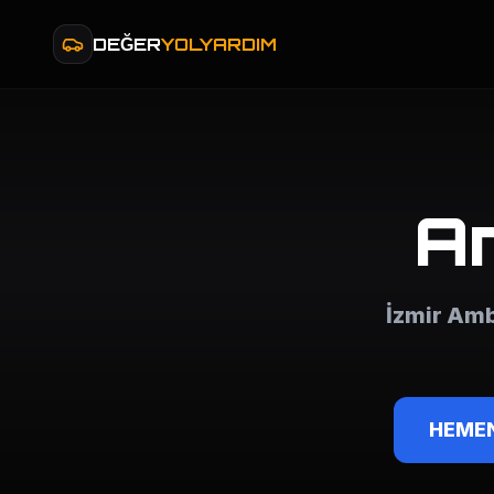
DEĞER
YOLYARDIM
A
İzmir Amb
HEMEN