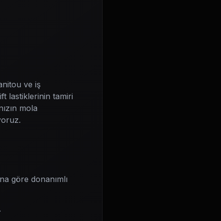
anitou ve iş
 lastiklerinin tamiri
anızın mola
yoruz.
 ona göre donanımlı
.