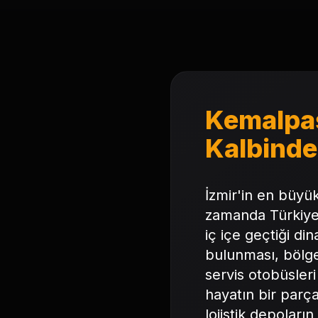
Kemalpaşa
Kalbinde
İzmir'in en büyü
zamanda Türkiye'
iç içe geçtiği di
bulunması, bölged
servis otobüsleri
hayatın bir parça
lojistik depoları