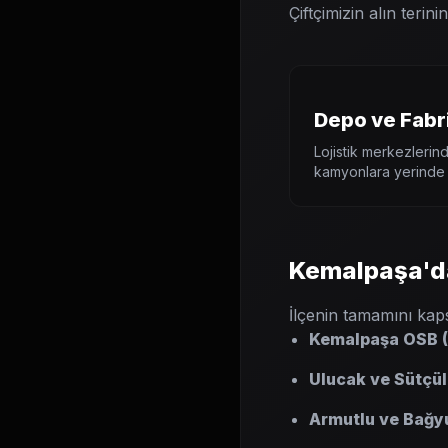
Çiftçimizin alın teri
Depo ve Fabr
Lojistik merkezlerind
kamyonlara yerinde l
Kemalpaşa'da
İlçenin tamamını kap
Kemalpaşa OSB (
Ulucak ve Sütçül
Armutlu ve Bağy