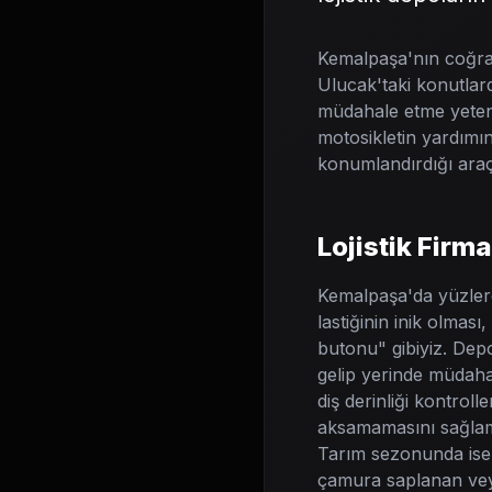
Kemalpaşa'nın coğrafy
Ulucak'taki konutlard
müdahale etme yeteneğ
motosikletin yardımın
konumlandırdığı araçl
Lojistik Firma
Kemalpaşa'da yüzlerce
lastiğinin inik olması
butonu" gibiyiz. Dep
gelip yerinde müdahal
diş derinliği kontrol
aksamamasını sağlam
Tarım sezonunda ise k
çamura saplanan veya 