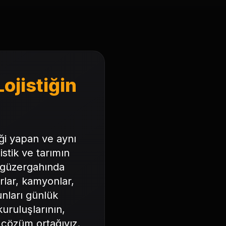
ojistiğin
iği yapan ve aynı
ojistik ve tarımın
ş güzergahında
ırlar, kamyonlar,
unları günlük
uruluşlarının,
k çözüm ortağıyız.