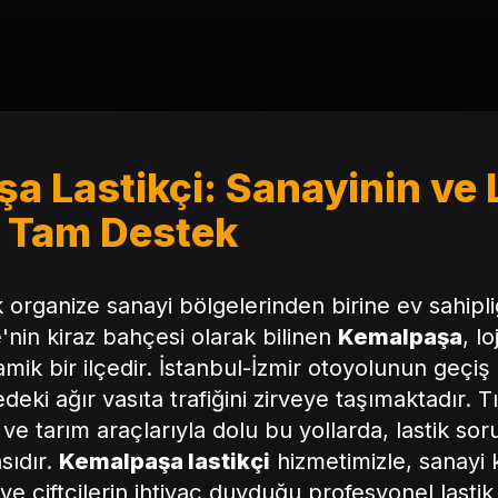
 Lastikçi: Sanayinin ve L
 Tam Destek
k organize sanayi bölgelerinden birine ev sahipl
nin kiraz bahçesi olarak bilinen
Kemalpaşa
, l
namik bir ilçedir. İstanbul-İzmir otoyolunun geçi
eki ağır vasıta trafiğini zirveye taşımaktadır. T
 ve tarım araçlarıyla dolu bu yollarda, lastik sor
sıdır.
Kemalpaşa lastikçi
hizmetimizle, sanayi k
n ve çiftçilerin ihtiyaç duyduğu profesyonel lasti