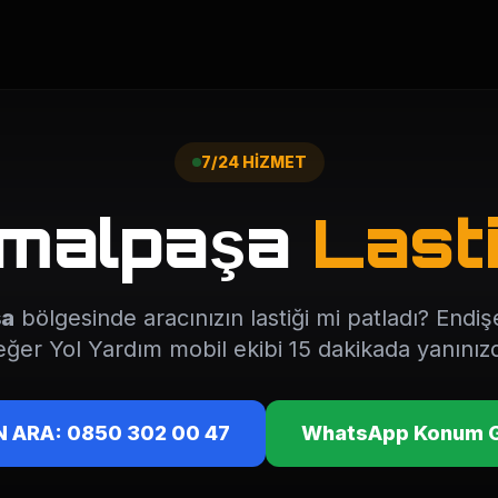
7/24 HİZMET
malpaşa
Lasti
şa
bölgesinde aracınızın lastiği mi patladı? Endi
ğer Yol Yardım mobil ekibi 15 dakikada yanınız
 ARA: 0850 302 00 47
WhatsApp Konum 