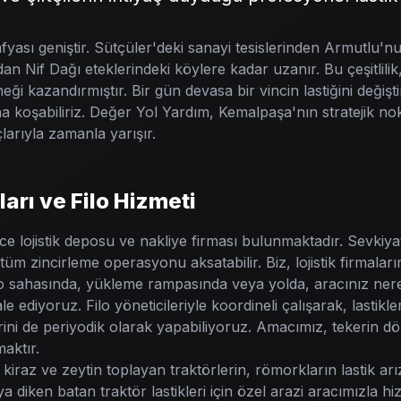
ası geniştir. Sütçüler'deki sanayi tesislerinden Armutlu'nu
an Nif Dağı eteklerindeki köylere kadar uzanır. Bu çeşitlilik
i kazandırmıştır. Bir gün devasa bir vincin lastiğini değiştir
a koşabiliriz. Değer Yol Yardım, Kemalpaşa'nın stratejik no
arıyla zamanla yarışır.
ları ve Filo Hizmeti
 lojistik deposu ve nakliye firması bulunmaktadır. Sevkiyat 
, tüm zincirleme operasyonu aksatabilir. Biz, lojistik firmalar
o sahasında, yükleme rampasında veya yolda, aracınız ner
e ediyoruz. Filo yöneticileriyle koordineli çalışarak, lastikl
lerini de periyodik olarak yapabiliyoruz. Amacımız, tekerin dö
aktır.
iraz ve zeytin toplayan traktörlerin, römorkların lastik arız
diken batan traktör lastikleri için özel arazi aracımızla hi