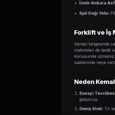
İzmir-Ankara Asfa
Spil Dağı Yolu:
Pi
Forklift ve İş
Sanayi bölgesinde sad
makineleri de lastik s
konusunda uzmanız. Ür
saatlerinde veya var
Neden Kemalp
Sanayi Tecrübes
geliyoruz.
Geniş Stok:
Tır la