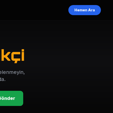
Hemen Ara
kçi
şelenmeyin,
da.
Gönder