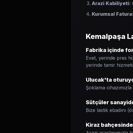
Arazi Kabiliyeti:
Ç
Kurumsal Fatura
Kemalpaşa La
Fabrika içinde fork
Evet, yerinde pres h
yerinde tamir hizmeti
Ulucak'ta oturuyor
Şoklama cihazımızla ja
Sütçüler sanayide
Bize lastik ebadını (
Kiraz bahçesinde 
Arazi araçlarımızla h