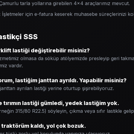
amurlu tarla yollarına girebilen 4x4 araçlarımız mevcut.
:
İşletmeler için e-fatura keserek muhasebe süreçlerinizi kol
stikçi SSS
lift lastiği değiştirebilir misiniz?
izmetimiz olmasa da söküp atölyemizde presleyip geri takma 
miz vardır.
um, lastiğim janttan ayrıldı. Yapabilir misiniz?
nttan ayrılan lastiği yerine oturtup şişirebiliyoruz.
 tırımın lastiği gümledi, yedek lastiğim yok.
örneğin 315/80 R22.5) söyleyin, çıkma veya sıfır lastikle geli
traktörüm kaldı, yol çok bozuk.
er türlü zorlu yol koşulunda yanınıza ulaşıyoruz.