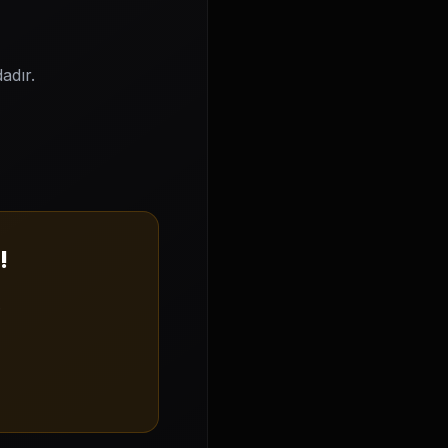
adır.
!
.