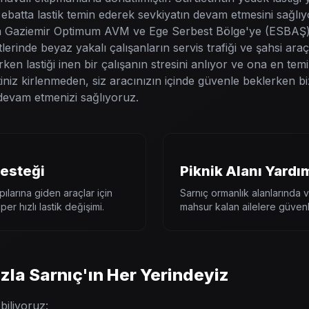
atta lastik temin ederek sevkiyatın devam etmesini sağlıy
a Gaziemir Optimum AVM ve Ege Serbest Bölge'ye (ESBAŞ
rinde beyaz yakalı çalışanların servis trafiği ve şahsi ara
rken lastiği inen bir çalışanın stresini anlıyor ve ona en temi
iniz kirlenmeden, siz aracınızın içinde güvenle beklerken biz 
 devam etmenizi sağlıyoruz.
esteği
Piknik Alanı Yardı
ılarına giden araçlar için
Sarnıç ormanlık alanlarında 
er hızlı lastik değişimi.
mahsur kalan ailelere güvenli
zla Sarnıç'ın Her Yerindeyiz
biliyoruz: