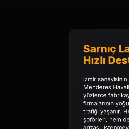
Sarnıç L
Hızlı Des
İzmir sanayisinin 
Menderes Havalim
yüzlerce fabrikay
firmalarının yoğ
trafiği yaşanır. 
şoförleri, hem de
arızası, istenmey