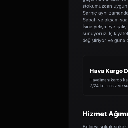
stokumuzdan uygun eb
Sarnıç aynı zamand
Sabah ve akşam saatle
İşine yetişmeye çalışı
sunuyoruz. İş kıyafet
değiştiriyor ve güne
Hava Kargo D
Havalimanı kargo kap
7/24 kesintisiz ve süp
Hizmet Ağımı
Bölgeyi sokak sokak 