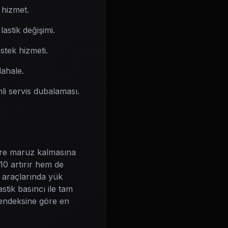
 hizmet.
astik değişimi.
stek hizmeti.
ahale.
i servis dubalaması.
lere maruz kalmasına
10 artırır hem de
o araçlarında yük
tik basıncı ile tam
 endeksine göre en