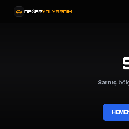
DEĞER
YOLYARDIM
Sarnıç
bölg
HEMEN