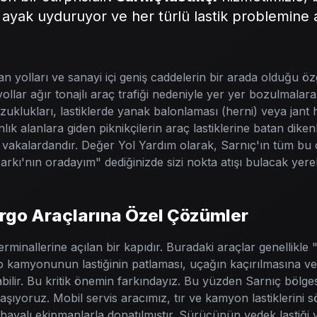
 ayak uyduruyor ve her türlü lastik problemin
 yolları ve sanayi içi geniş caddelerin bir arada olduğu özg
ollar ağır tonajlı araç trafiği nedeniyle yer yer bozulmalara
zuklukları, lastiklerde yanak balonlaması (herni) veya jant 
lık alanlara giden piknikçilerin araç lastiklerine batan dike
z vakalardandır. Değer Yol Yardım olarak, Sarnıç'ın tüm bu c
rkı'nın oradayım" dediğinizde sizi nokta atışı bulacak yerel 
argo Araçlarına Özel Çözümler
rminallerine açılan bir kapıdır. Buradaki araçlar genellikle 
go kamyonunun lastiğinin patlaması, uçağın kaçırılmasına vey
bilir. Bu kritik önemin farkındayız. Bu yüzden Sarnıç bölge
laşıyoruz. Mobil servis aracımız, tır ve kamyon lastiklerini 
avalı ekipmanlarla donatılmıştır. Sürücünün yedek lastiği y