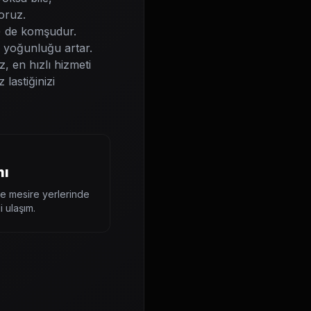
oruz.
) de komşudur.
ç yoğunluğu artar.
z, en hızlı hizmeti
lastiğinizi
mı
ve mesire yerlerinde
 ulaşım.