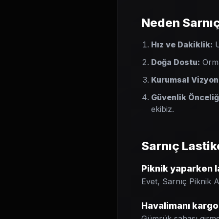
Neden Sarnıç
Hız ve Dakiklik:
U
Doğa Dostu:
Orman
Kurumsal Vizyon
Güvenlik Önceliğ
ekibiz.
Sarnıç Lastik
Piknik yaparken l
Evet, Sarnıç Piknik 
Havalimanı kargo g
Gümrük sahası girmed