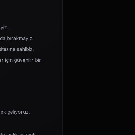
yiz.
ada bırakmayız.
itesine sahibiz.
 için güvenilir bir
ek geliyoruz.
a lastik hizmeti