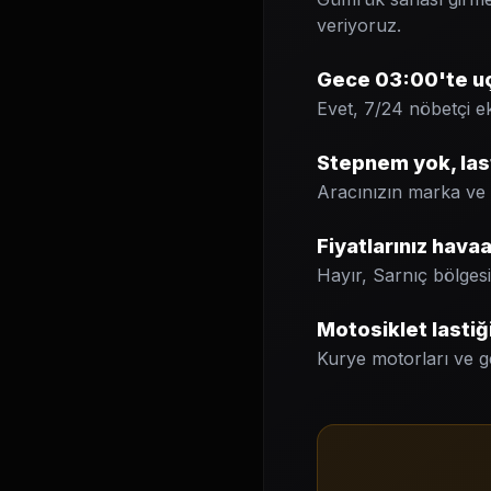
veriyoruz.
Gece 03:00'te uça
Evet, 7/24 nöbetçi e
Stepnem yok, last
Aracınızın marka ve m
Fiyatlarınız hava
Hayır, Sarnıç bölgesi 
Motosiklet lastiği
Kurye motorları ve ge