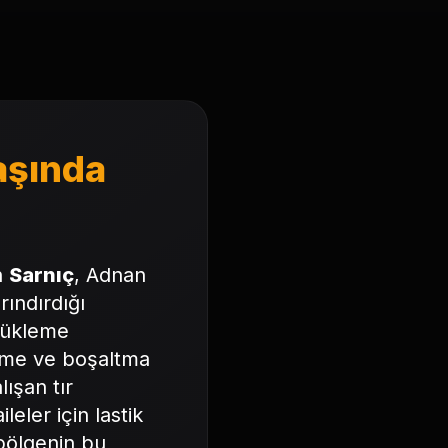
aşında
an
Sarnıç
, Adnan
ındırdığı
mrükleme
leme ve boşaltma
lışan tır
eler için lastik
bölgenin bu