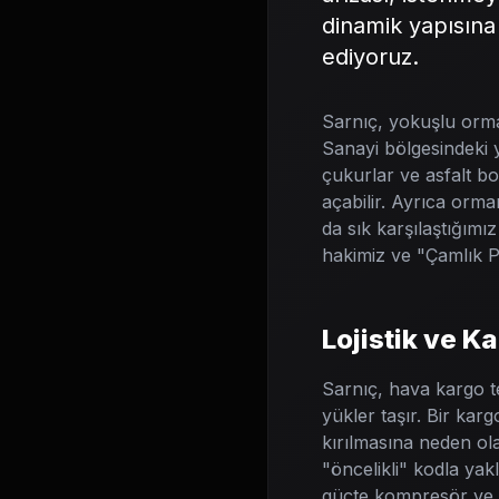
dinamik yapısına
ediyoruz.
Sarnıç, yokuşlu orman
Sanayi bölgesindeki y
çukurlar ve asfalt bo
açabilir. Ayrıca orman
da sık karşılaştığımı
hakimiz ve "Çamlık Pa
Lojistik ve K
Sarnıç, hava kargo te
yükler taşır. Bir kar
kırılmasına neden ola
"öncelikli" kodla yak
güçte kompresör ve h