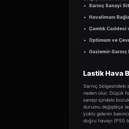
Sarnıç Sanayi Sit
Havalimanı Bağla
Çamlık Caddesi v
Optimum ve Çevr
Gaziemir-Sarnıç
Lastik Hava B
Sarnıç bölgesindeki s
neden olur. Düşük hav
sanayi içindeki bozuk
durumu değiştikçe la
yüklü gidenin basınc
doğru havayı (PSI) b