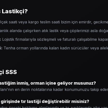
 Lastikçi?
çak saati veya kargo teslim saati bizim için emirdir, gecikme
lık alanda çalışırken atık lastik veya çöplerimizi asla doğ
:
Lojistik firmalarıyla sözleşmeli ve faturalı çalışabilme kapas
i:
Tenha orman yollarında kalan kadın sürücüler veya aileler
çi SSS
astiğim inmiş, orman içine geliyor musunuz?
Alanı'nın en derin noktalarına kadar konumunuzu takip eder
irişinde tır lastiği değiştirebilir misiniz?
en önceki bekleme alanlarında ve tır parklarında ağır vasıt