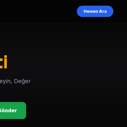
Hemen Ara
i
meyin, Değer
Gönder