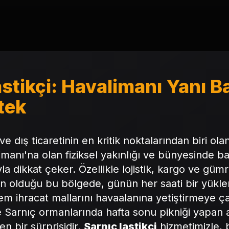
astikçi: Havalimanı Yanı B
tek
ve dış ticaretinin en kritik noktalarından biri ol
anı'na olan fiziksel yakınlığı ve bünyesinde bar
la dikkat çeker. Özellikle lojistik, kargo ve gü
un olduğu bu bölgede, günün her saati bir yük
Hem ihracat mallarını havaalanına yetiştirmeye ça
 Sarnıç ormanlarında hafta sonu pikniği yapan ail
en bir sürprisidir.
Sarnıç lastikçi
hizmetimizle, 