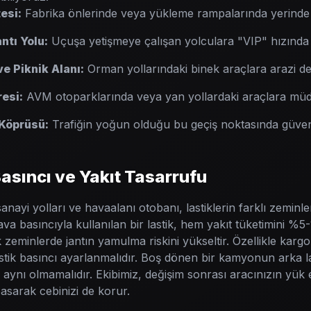
esi:
Fabrika önlerinde veya yükleme rampalarında yerinde
ntı Yolu:
Uçuşa yetişmeye çalışan yolculara "VIP" hızında l
e Piknik Alanı:
Orman yollarındaki binek araçlara arazi de
esi:
AVM otoparklarında veya yan yollardaki araçlara müd
 Köprüsü:
Trafiğin yoğun olduğu bu geçiş noktasında güvenl
asıncı ve Yakıt Tasarrufu
anayi yolları ve havaalanı otobanı, lastiklerin farklı zemin
a basıncıyla kullanılan bir lastik, hem yakıt tüketimini %5-
 zeminlerde jantın yamulma riskini yükseltir. Özellikle karg
stik basıncı ayarlanmalıdır. Boş dönen bir kamyonun arka las
ı aynı olmamalıdır. Ekibimiz, değişim sonrası aracınızın yük
asarak cebinizi de korur.