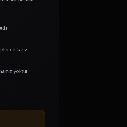
dir.
tirip takarız.
lamamız yoktur.
.