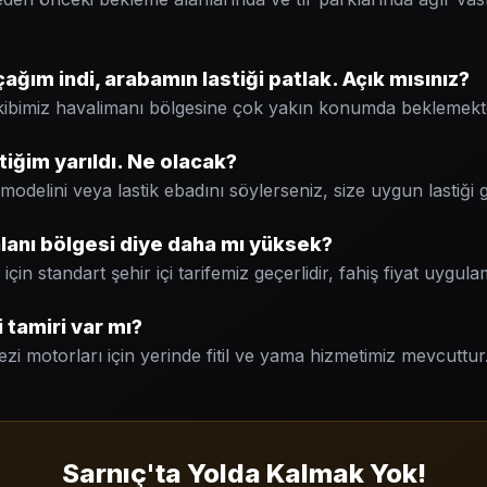
ğım indi, arabamın lastiği patlak. Açık mısınız?
kibimiz havalimanı bölgesine çok yakın konumda beklemekte
iğim yarıldı. Ne olacak?
odelini veya lastik ebadını söylerseniz, size uygun lastiği ge
alanı bölgesi diye daha mı yüksek?
için standart şehir içi tarifemiz geçerlidir, fahiş fiyat uygu
 tamiri var mı?
zi motorları için yerinde fitil ve yama hizmetimiz mevcuttur
Sarnıç'ta Yolda Kalmak Yok!