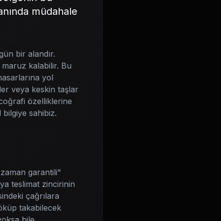
e anında müdahale
ün bir alandır.
 maruz kalabilir. Bu
hasarlarına yol
nler veya keskin taşlar
oğrafi özelliklerine
bilgiye sahibiz.
"zaman garantili"
a teslimat zincirinin
sindeki çağrılara
söküp takabilecek
oksa bile,